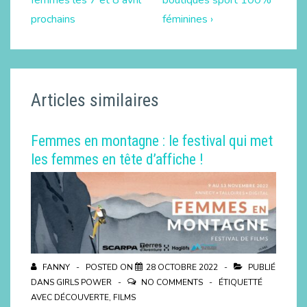
prochains
féminines ›
Articles similaires
Femmes en montagne : le festival qui met
les femmes en tête d’affiche !
FANNY
POSTED ON
28 OCTOBRE 2022
PUBLIÉ
DANS
GIRLS POWER
NO COMMENTS
ÉTIQUETTÉ
AVEC
DÉCOUVERTE
,
FILMS