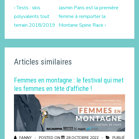
‹ Tests : skis
Jasmin Paris est la première
polyvalents tout
femme à remporter la
terrain 2018/2019
Montane Spine Race ›
Articles similaires
Femmes en montagne : le festival qui met
les femmes en tête d’affiche !
FANNY
POSTED ON
28 OCTOBRE 2022
PUBLIÉ