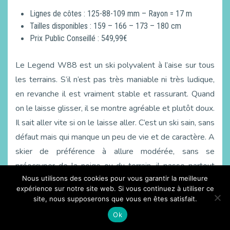
Lignes de côtes : 125-88-109 mm – Rayon = 17 m
Tailles disponibles : 159 – 166 – 173 – 180 cm
Prix Public Conseillé : 549,99€
Le Legend W88 est un ski polyvalent à l’aise sur tous
les terrains. S’il n’est pas très maniable ni très ludique,
en revanche il est vraiment stable et rassurant. Quand
on le laisse glisser, il se montre agréable et plutôt doux.
Il sait aller vite si on le laisse aller. C’est un ski sain, sans
défaut mais qui manque un peu de vie et de caractère. A
skier de préférence à allure modérée, sans se
préoccuper de la neige ou du terrain, il passe partout
Nous utilisons des cookies pour vous garantir la meilleure
avec la même sagesse.
expérience sur notre site web. Si vous continuez à utiliser ce
site, nous supposerons que vous en êtes satisfait.
Pour qui ?
Pour les skieuses qui aiment la stabilité.
Ok