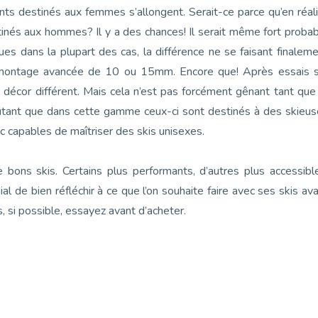
nts destinés aux femmes s’allongent. Serait-ce parce qu’en réal
inés aux hommes? Il y a des chances! Il serait même fort proba
es dans la plupart des cas, la différence ne se faisant finalem
e montage avancée de 10 ou 15mm. Encore que! Après essais s
n décor différent. Mais cela n’est pas forcément gênant tant que
utant que dans cette gamme ceux-ci sont destinés à des skieus
capables de maîtriser des skis unisexes.
 bons skis. Certains plus performants, d’autres plus accessibl
al de bien réfléchir à ce que l’on souhaite faire avec ses skis av
s, si possible, essayez avant d’acheter.