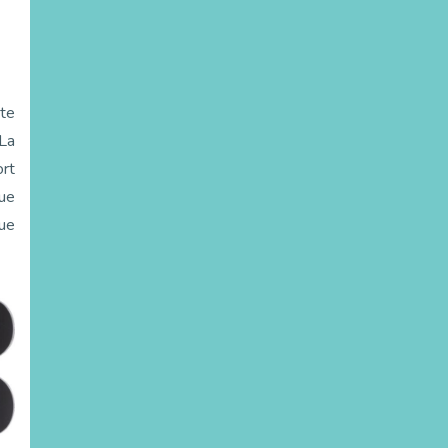
ute
 La
ort
Que
que