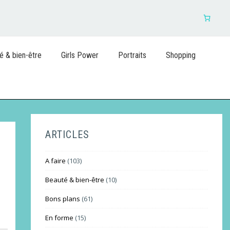
é & bien-être
Girls Power
Portraits
Shopping
ARTICLES
A faire
(103)
Beauté & bien-être
(10)
Bons plans
(61)
En forme
(15)