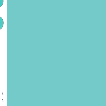
s à
é à