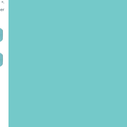
 »,
der