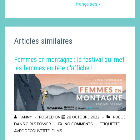
françaises ›
Articles similaires
Femmes en montagne : le festival qui met
les femmes en tête d’affiche !
FANNY
POSTED ON
28 OCTOBRE 2022
PUBLIÉ
DANS
GIRLS POWER
NO COMMENTS
ÉTIQUETTÉ
AVEC
DÉCOUVERTE
,
FILMS