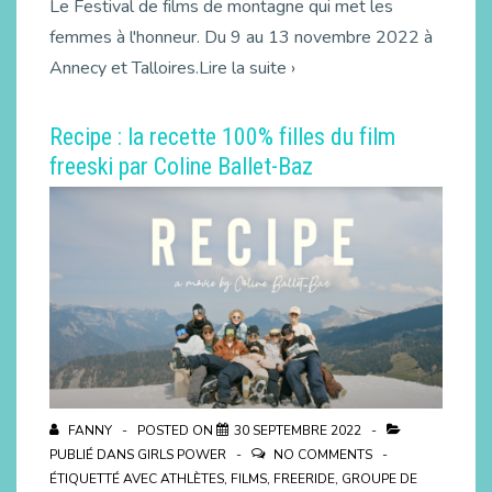
Le Festival de films de montagne qui met les
femmes à l'honneur. Du 9 au 13 novembre 2022 à
Annecy et Talloires.Lire la suite ›
Recipe : la recette 100% filles du film
freeski par Coline Ballet-Baz
FANNY
POSTED ON
30 SEPTEMBRE 2022
PUBLIÉ DANS
GIRLS POWER
NO COMMENTS
ÉTIQUETTÉ AVEC
ATHLÈTES
,
FILMS
,
FREERIDE
,
GROUPE DE