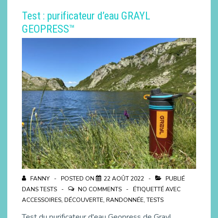
Test : purificateur d’eau GRAYL
GEOPRESS™
FANNY
POSTED ON
22 AOÛT 2022
PUBLIÉ
DANS
TESTS
NO COMMENTS
ÉTIQUETTÉ AVEC
ACCESSOIRES
,
DÉCOUVERTE
,
RANDONNÉE
,
TESTS
Test du purificateur d'eau Geopress de Grayl.