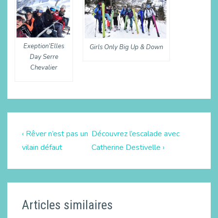
Exeption’Elles
Girls Only Big Up & Down
Day Serre
Chevalier
‹ Rêver n’est pas un
Découvrez l’escalade avec
vilain défaut
Catherine Destivelle ›
Articles similaires