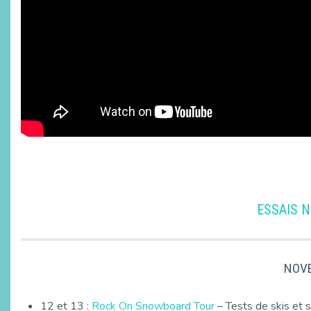
ESSAIS N
NOVE
12 et 13 :
Rock On Snowboard Tour
– Tests de skis et 