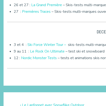
26 et 27 :
La Grand Première
– Skis-tests multi-marque
27 :
Premières Traces
– Skis-tests multi-marques ouver
DECE
3 et 4 :
Ski Force Winter Tour –
skis-tests multi-marqu
9 au 11 :
Le Rock On Ultimate
– test ski et snowboard 
12 :
Nordic Monster Tests
– tests et animations skis no
‹ Le Lanfonnet avec Snowflike Outdoor