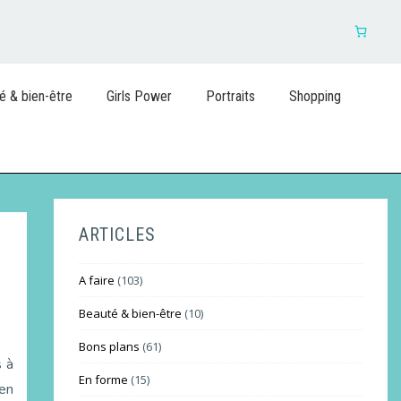
é & bien-être
Girls Power
Portraits
Shopping
ARTICLES
A faire
(103)
Beauté & bien-être
(10)
Bons plans
(61)
s à
En forme
(15)
 en