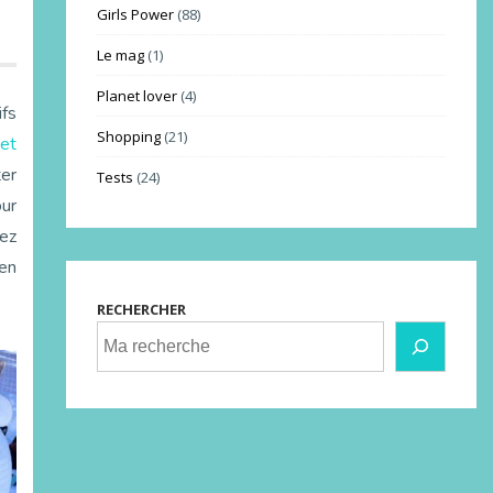
Girls Power
(88)
Le mag
(1)
Planet lover
(4)
ifs
Shopping
(21)
et
er
Tests
(24)
our
ez
en
RECHERCHER