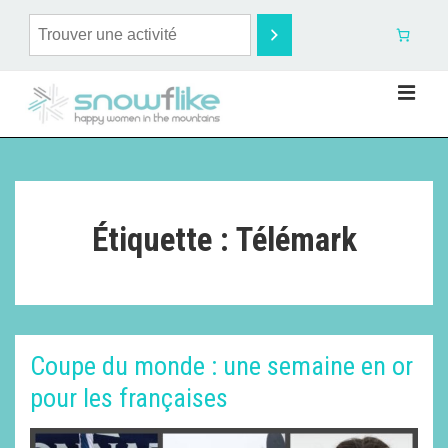
Étiquette :
Télémark
Coupe du monde : une semaine en or
pour les françaises