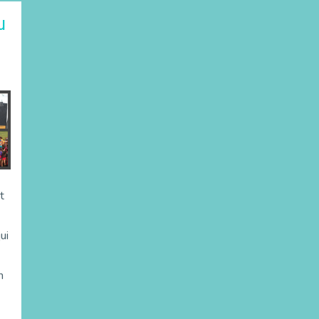
u
t
ui
n