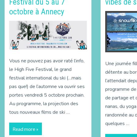
Festival du 5 au 7
vibes de 
octobre à Annecy
Vous ne pouvez pas avoir raté l’info,
Une journée fi
le High Five Festival, le grand
détente au bor
festival international du ski (…mais
l’attendait de
pas que!) de l’automne va ouvrir ses
programme de 
portes vendredi 5 octobre prochain.
de partage et 
Au programme, la projection des
nanas, du yoga
tous nouveaux films de ski …
randonnée au d
quelques …
Read more »