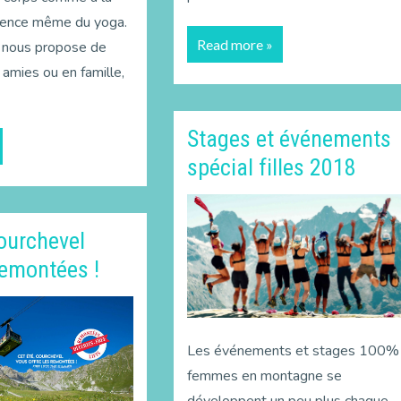
essence même du yoga.
Read more »
e nous propose de
 amies ou en famille,
Stages et événements
spécial filles 2018
Courchevel
remontées !
Les événements et stages 100%
femmes en montagne se
développent un peu plus chaque