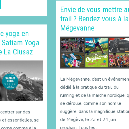
Envie de vous mettre a
trail ? Rendez-vous à la
Mégevanne
le yoga en
u Satiam Yoga
e La Clusaz
La Mégevanne, c’est un événemen
dédié à la pratique du trail, du
running et de la marche nordique, q
se déroule, comme son nom le
suggère, dans la magnifique statio
ecentrer sur des
de Megève, le 23 et 24 juin
 et essentielles, se
prochain. Tous les …
u corps comme à la