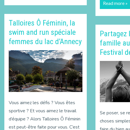
Read more »
Talloires Ô Féminin, la
swim and run spéciale
Partagez 
femmes du lac d’Annecy
famille a
Festival d
Vous aimez les défis ? Vous êtes
sportive ? Et vous aimez le travail
Se poser, se r
d’équipe ? Alors Talloires Ô Féminin
choses simples
est peut-être faite pour vous. C’est
faire du bien a