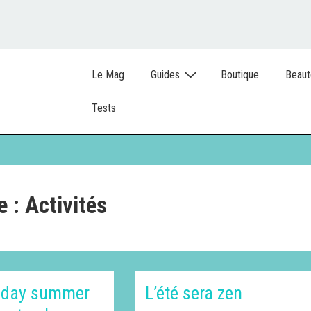
Le Mag
Guides
Boutique
Beaut
Tests
e :
Activités
e day summer
L’été sera zen