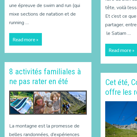
une épreuve de swim and run (qui
tête, voilà l’
mixe sections de natation et de
Et c’est ce qu
running …
partager, entre
le Satiam …
Read more »
Read more »
8 activités familiales à
ne pas rater en été
Cet été, 
offre les 
La montagne est la promesse de
belles randonnées, d’expériences