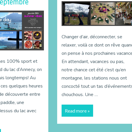
septembre
Changer d’air, déconnecter, se
relaxer, voilà ce dont on rêve quan
on pense à nos prochaines vacance
lles 100% sport et
En attendant, vacances ou pas,
d du lac d’Annecy, on
notre chance cet été c’est qu’en
puis longtemps! Au
montagne, les stations nous ont
ces quelques heures
concocté tout un tas d’événement
de découverte entre
chouchous. Une …
 paddle, une
essus du lac avec
Read more »