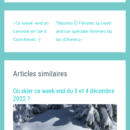
‹ Ce week-end on
Talloires Ô Féminin, la swim
s’envoie en l’air à
and run spéciale femmes du
Courchevel ;-)
lac d’Annecy ›
Articles similaires
Où skier ce week-end du 3 et 4 décembre
2022 ?