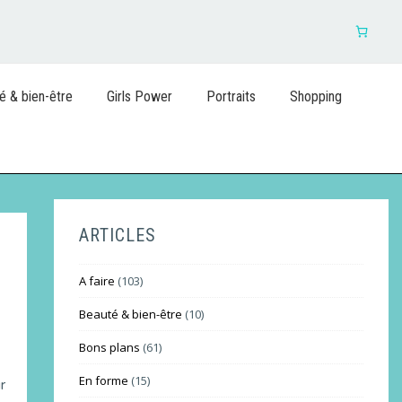
é & bien-être
Girls Power
Portraits
Shopping
ARTICLES
A faire
(103)
Beauté & bien-être
(10)
Bons plans
(61)
En forme
(15)
r