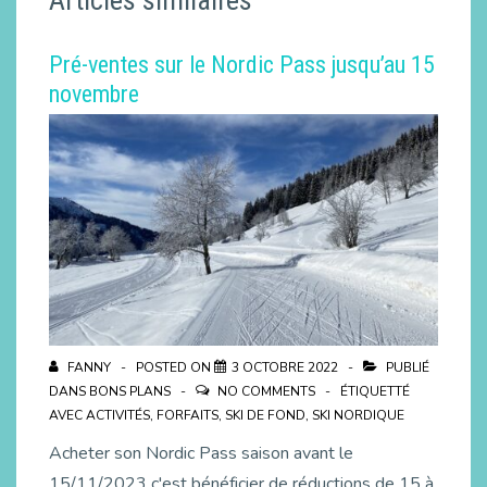
Pré-ventes sur le Nordic Pass jusqu’au 15
novembre
FANNY
POSTED ON
3 OCTOBRE 2022
PUBLIÉ
DANS
BONS PLANS
NO COMMENTS
ÉTIQUETTÉ
AVEC
ACTIVITÉS
,
FORFAITS
,
SKI DE FOND
,
SKI NORDIQUE
Acheter son Nordic Pass saison avant le
15/11/2023 c'est bénéficier de réductions de 15 à