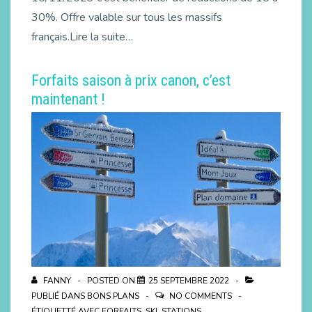
30%. Offre valable sur tous les massifs
français.Lire la suite…
Forfaits saison à prix canon, c’est
maintenant !
FANNY
POSTED ON
25 SEPTEMBRE 2022
PUBLIÉ DANS
BONS PLANS
NO COMMENTS
ÉTIQUETTÉ AVEC
FORFAITS
,
SKI
,
STATIONS