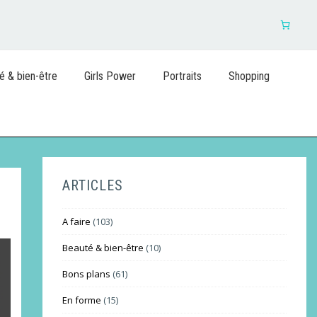
é & bien-être
Girls Power
Portraits
Shopping
ARTICLES
A faire
(103)
Beauté & bien-être
(10)
Bons plans
(61)
En forme
(15)