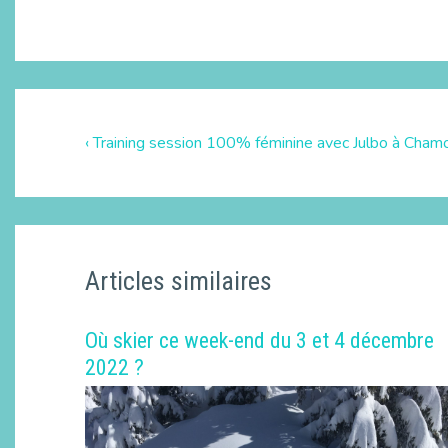
‹ Training session 100% féminine avec Julbo à Cham
Articles similaires
Où skier ce week-end du 3 et 4 décembre
2022 ?