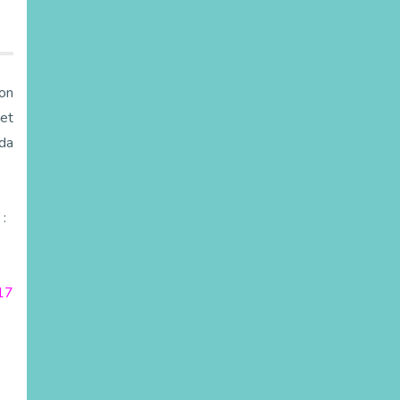
on
 et
nda
 :
17