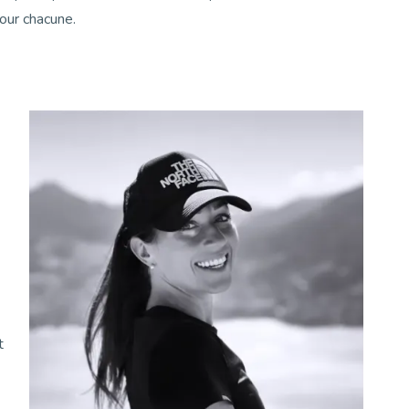
our chacune.
t