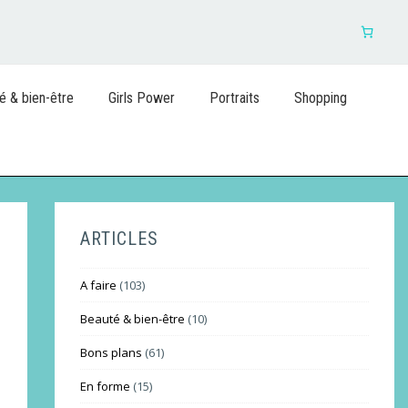
é & bien-être
Girls Power
Portraits
Shopping
ARTICLES
A faire
(103)
Beauté & bien-être
(10)
Bons plans
(61)
En forme
(15)