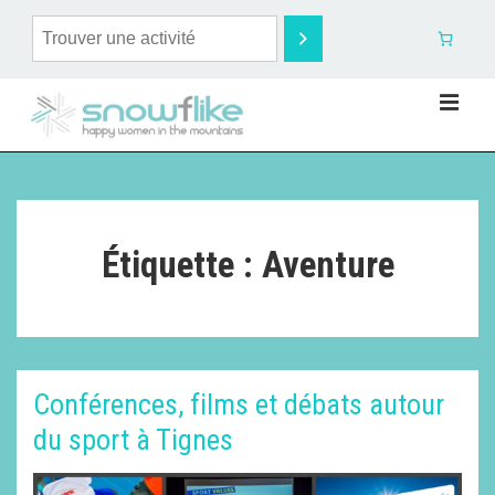
Étiquette :
Aventure
Conférences, films et débats autour
du sport à Tignes