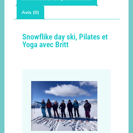
Avis (0)
Snowflike day ski, Pilates et
Yoga avec Britt