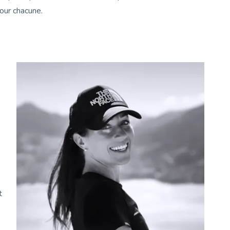
our chacune.
t