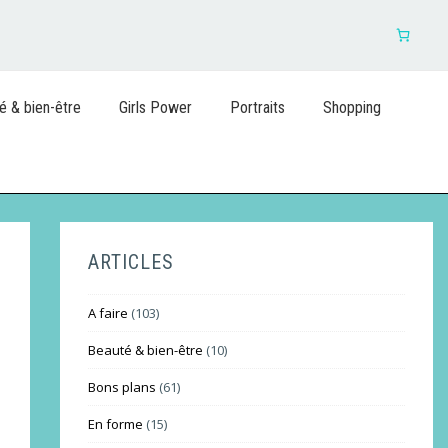
é & bien-être
Girls Power
Portraits
Shopping
ARTICLES
A faire
(103)
Beauté & bien-être
(10)
Bons plans
(61)
En forme
(15)