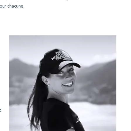
our chacune.
t