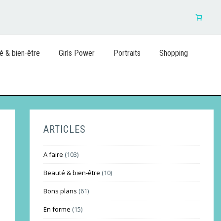
é & bien-être
Girls Power
Portraits
Shopping
ARTICLES
A faire
(103)
Beauté & bien-être
(10)
Bons plans
(61)
En forme
(15)