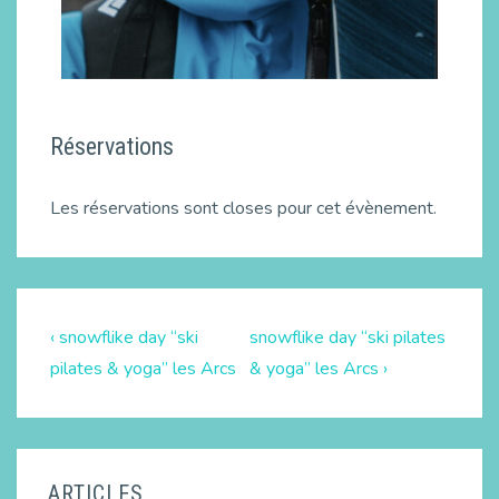
Réservations
Les réservations sont closes pour cet évènement.
‹ snowflike day “ski
snowflike day “ski pilates
pilates & yoga” les Arcs
& yoga” les Arcs ›
ARTICLES