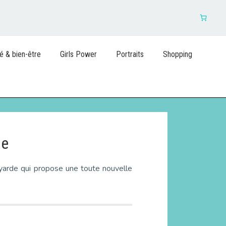
é & bien-être
Girls Power
Portraits
Shopping
me
voyarde qui propose une toute nouvelle