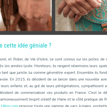
e cette idée géniale ?
el, et Robin, de Val d’Isère, se sont connus sur les pistes de s
rès les années lycée. Moniteurs, ils rangent néanmoins leurs spa
 en tant que juriste, lui comme géomètre expert. Ensemble ils fon
oie. En 2015, ils décident de se lancer dans une nouvelle aven
leurs enfants et, au gré de leurs pérégrinations, sympathisent 
écident de commercialiser ces produits en France. C’est le début
monieusement l’esprit créatif de Marie et le côté pratique de Ro
e
Hillos.com
propose toute une gamme de sacs à mains, pochettes