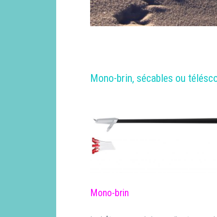
Mono-brin, sécables ou télésco
Mono-brin