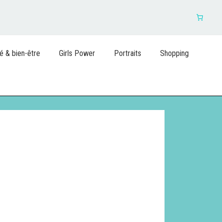
é & bien-être
Girls Power
Portraits
Shopping